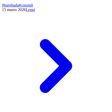
#
hurghada
#
consigli
15 marzo 2026
Leggi