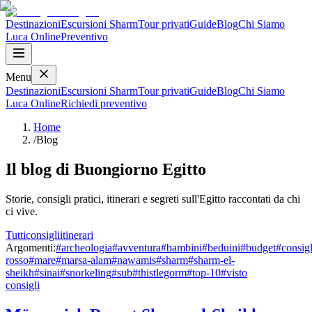
Destinazioni
Escursioni Sharm
Tour privati
Guide
Blog
Chi Siamo
Luca
Online
Preventivo
Menu
Destinazioni
Escursioni Sharm
Tour privati
Guide
Blog
Chi Siamo
Luca
Online
Richiedi preventivo
Home
/
Blog
Il blog di Buongiorno Egitto
Storie, consigli pratici, itinerari e segreti sull'Egitto raccontati da chi
ci vive.
Tutti
consigli
itinerari
Argomenti:
#
archeologia
#
avventura
#
bambini
#
beduini
#
budget
#
consigl
rosso
#
mare
#
marsa-alam
#
nawamis
#
sharm
#
sharm-el-
sheikh
#
sinai
#
snorkeling
#
sub
#
thistlegorm
#
top-10
#
visto
consigli