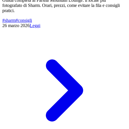
Guida completa al Farsha Mountain Lounge: il locale piu'
fotografato di Sharm. Orari, prezzi, come evitare la fila e consigli
pratici.
#
sharm
#
consigli
26 marzo 2026
Leggi