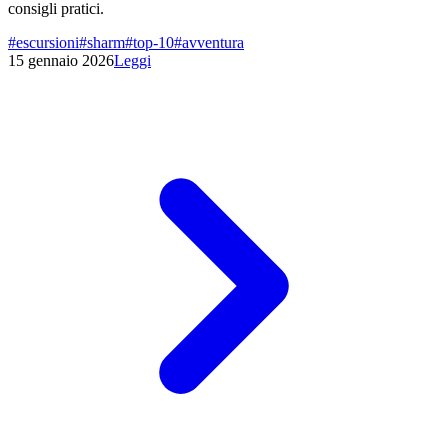
consigli pratici.
#
escursioni
#
sharm
#
top-10
#
avventura
15 gennaio 2026
Leggi