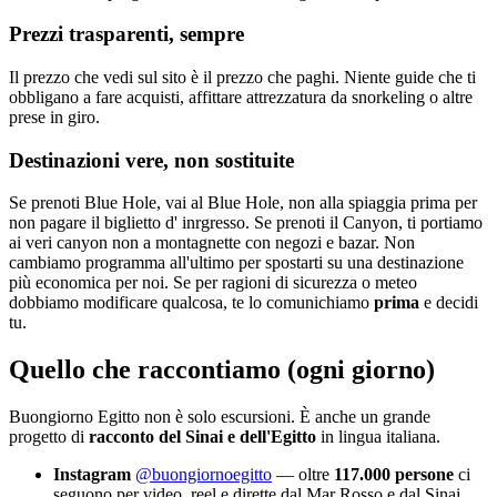
Prezzi trasparenti, sempre
Il prezzo che vedi sul sito è il prezzo che paghi. Niente guide che ti
obbligano a fare acquisti, affittare attrezzatura da snorkeling o altre
prese in giro.
Destinazioni vere, non sostituite
Se prenoti Blue Hole, vai al Blue Hole, non alla spiaggia prima per
non pagare il biglietto d' inrgresso. Se prenoti il Canyon, ti portiamo
ai veri canyon non a montagnette con negozi e bazar. Non
cambiamo programma all'ultimo per spostarti su una destinazione
più economica per noi. Se per ragioni di sicurezza o meteo
dobbiamo modificare qualcosa, te lo comunichiamo
prima
e decidi
tu.
Quello che raccontiamo (ogni giorno)
Buongiorno Egitto non è solo escursioni. È anche un grande
progetto di
racconto del Sinai e dell'Egitto
in lingua italiana.
Instagram
@buongiornoegitto
— oltre
117.000 persone
ci
seguono per video, reel e dirette dal Mar Rosso e dal Sinai