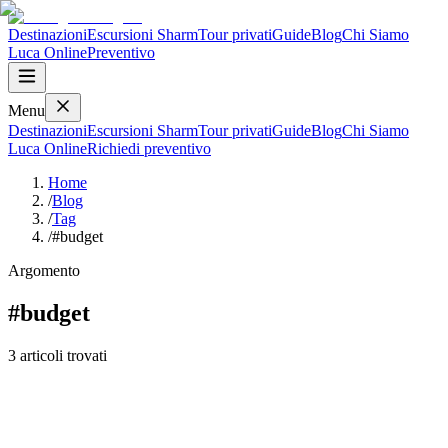
Destinazioni
Escursioni Sharm
Tour privati
Guide
Blog
Chi Siamo
Luca
Online
Preventivo
Menu
Destinazioni
Escursioni Sharm
Tour privati
Guide
Blog
Chi Siamo
Luca
Online
Richiedi preventivo
Home
/
Blog
/
Tag
/
#budget
Argomento
#
budget
3
articoli
trovati