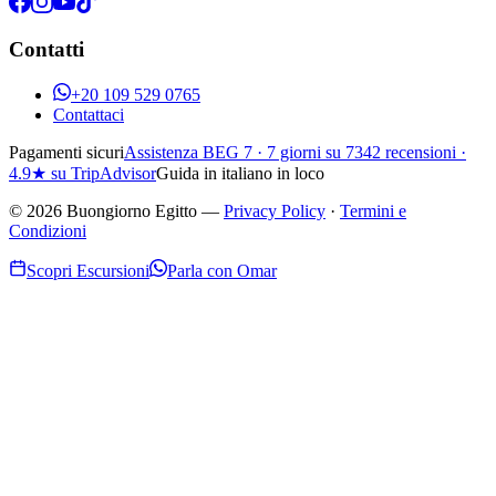
Contatti
+20 109 529 0765
Contattaci
Pagamenti sicuri
Assistenza BEG 7 · 7 giorni su 7
342
recensioni ·
4.9
★ su TripAdvisor
Guida in italiano in loco
©
2026
Buongiorno Egitto
—
Privacy Policy
·
Termini e
Condizioni
Scopri Escursioni
Parla con Omar