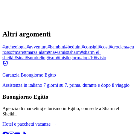
Altri argomenti
#
archeologia
#
avventura
#
bambini
#
beduini
#
consigli
#
costi
#
crociera
#
cu
rosso
#
mare
#
marsa-alam
#
nawamis
#
sharm
#
sharm-el-
sheikh
#
sinai
#
snorkeling
#
sub
#
thistlegorm
#
top-10
#
visto
Garanzia Buongiorno Egitto
Assistenza in italiano 7 giorni su 7, prima, durante e dopo il viaggio
Buongiorno Egitto
Agenzia di marketing e turismo in Egitto, con sede a Sharm el
Sheikh.
Hotel e pacchetti vacanze →