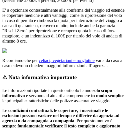
(Massimale 5.000€ a persona, 20.000€ per evento) |
E' a opzionare contestualmente alla conferma del viaggio ed estende
le coperture mediche e altri vantaggi, come la riprotezione del volo
in caso di perdita e rimborsa la quota per interruzione del viaggio a
causa di quarantena, ricovero o lutto; include anche la garanzia
"Rischi Zero" per riprotezione e recupero quota in caso di forza
maggiore, e un indennizzo di 100€ per ritardo del volo di andata di
almeno 8 ore.
Ricordiamo che per
celiaci, vegetariani e no glutine
varia da caso a
caso e devono chiedere maggiori informazioni all' agenzia.
⚠️ Nota informativa importante
Le informazioni riportate in questo articolo hanno
solo scopo
informativo
e servono ad aiutarti a comprendere
in modo semplice
le principali caratteristiche delle polizze assicurative viaggio.
Le
condizioni contrattuali, le coperture, i massimali e le
esclusioni
possono
variare nel tempo
e
differire da agenzia ad
agenzia o da compagnia a compagnia
. Per questo motivo è
sempre fondamentale verificare il testo completo e aggiornato