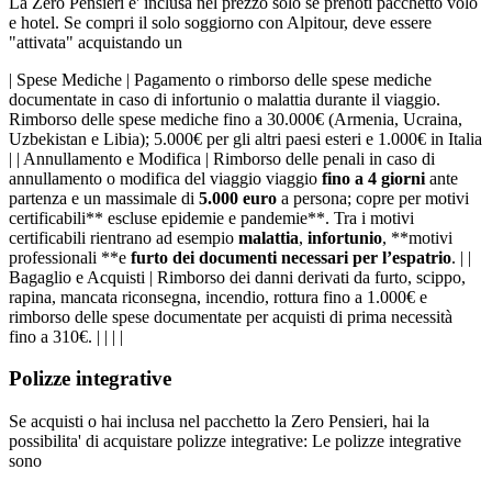
La Zero Pensieri e' inclusa nel prezzo solo se prenoti pacchetto volo
e hotel. Se compri il solo soggiorno con Alpitour, deve essere
"attivata" acquistando un
| Spese Mediche | Pagamento o rimborso delle spese mediche
documentate in caso di infortunio o malattia durante il viaggio.
Rimborso delle spese mediche fino a 30.000€ (Armenia, Ucraina,
Uzbekistan e Libia); 5.000€ per gli altri paesi esteri e 1.000€ in Italia
| | Annullamento e Modifica | Rimborso delle penali in caso di
annullamento o modifica del viaggio viaggio
fino a 4 giorni
ante
partenza e un massimale di
5.000 euro
a persona; copre per motivi
certificabili** escluse epidemie e pandemie**. Tra i motivi
certificabili rientrano ad esempio
malattia
,
infortunio
, **motivi
professionali **e
furto dei documenti necessari per l’espatrio
. | |
Bagaglio e Acquisti | Rimborso dei danni derivati da furto, scippo,
rapina, mancata riconsegna, incendio, rottura fino a 1.000€ e
rimborso delle spese documentate per acquisti di prima necessità
fino a 310€. | | | |
Polizze integrative
Se acquisti o hai inclusa nel pacchetto la Zero Pensieri, hai la
possibilita' di acquistare polizze integrative: Le polizze integrative
sono