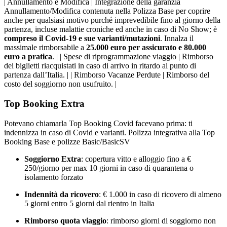
| Annullamento e Modifica | Integrazione della garanzia
Annullamento/Modifica contenuta nella Polizza Base per coprire
anche per qualsiasi motivo purché imprevedibile fino al giorno della
partenza, incluse malattie croniche ed anche in caso di No Show; è
compreso il Covid-19 e sue varianti/mutazioni
. Innalza il
massimale rimborsabile a
25.000 euro per assicurato e 80.000
euro a pratica
. | | Spese di riprogrammazione viaggio | Rimborso
dei biglietti riacquistati in caso di arrivo in ritardo al punto di
partenza dall’Italia. | | Rimborso Vacanze Perdute | Rimborso del
costo del soggiorno non usufruito. |
Top Booking Extra
Potevano chiamarla Top Booking Covid facevano prima: ti
indennizza in caso di Covid e varianti. Polizza integrativa alla Top
Booking Base e polizze Basic/BasicSV
Soggiorno Extra
: copertura vitto e alloggio fino a €
250/giorno per max 10 giorni in caso di quarantena o
isolamento forzato
Indennità da ricovero
: € 1.000 in caso di ricovero di almeno
5 giorni entro 5 giorni dal rientro in Italia
Rimborso quota viaggio
: rimborso giorni di soggiorno non