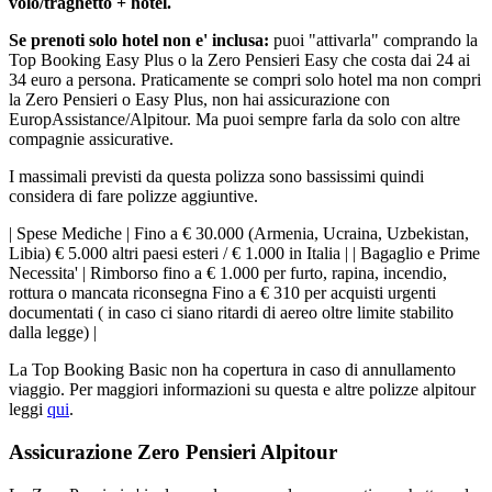
volo/traghetto + hotel.
Se prenoti solo hotel non e' inclusa:
puoi "attivarla" comprando la
Top Booking Easy Plus o la Zero Pensieri Easy che costa dai 24 ai
34 euro a persona. Praticamente se compri solo hotel ma non compri
la Zero Pensieri o Easy Plus, non hai assicurazione con
EuropAssistance/Alpitour. Ma puoi sempre farla da solo con altre
compagnie assicurative.
I massimali previsti da questa polizza sono bassissimi quindi
considera di fare polizze aggiuntive.
| Spese Mediche | Fino a € 30.000 (Armenia, Ucraina, Uzbekistan,
Libia) € 5.000 altri paesi esteri / € 1.000 in Italia | | Bagaglio e Prime
Necessita' | Rimborso fino a € 1.000 per furto, rapina, incendio,
rottura o mancata riconsegna Fino a € 310 per acquisti urgenti
documentati ( in caso ci siano ritardi di aereo oltre limite stabilito
dalla legge) |
La Top Booking Basic non ha copertura in caso di annullamento
viaggio. Per maggiori informazioni su questa e altre polizze alpitour
leggi
qui
.
Assicurazione Zero Pensieri Alpitour