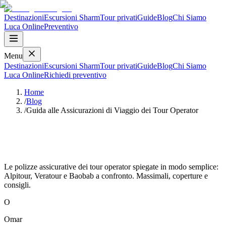
Destinazioni
Escursioni Sharm
Tour privati
Guide
Blog
Chi Siamo
Luca
Online
Preventivo
Menu
Destinazioni
Escursioni Sharm
Tour privati
Guide
Blog
Chi Siamo
Luca
Online
Richiedi preventivo
Home
/
Blog
/
Guida alle Assicurazioni di Viaggio dei Tour Operator
Guida alle Assicurazioni di Viaggio dei
Tour Operator
Le polizze assicurative dei tour operator spiegate in modo semplice:
Alpitour, Veratour e Baobab a confronto. Massimali, coperture e
consigli.
O
Omar