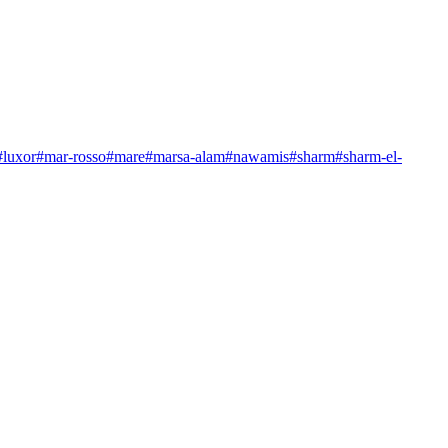
#
luxor
#
mar-rosso
#
mare
#
marsa-alam
#
nawamis
#
sharm
#
sharm-el-