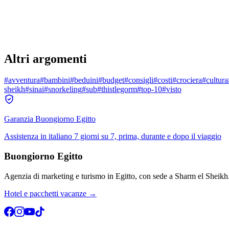
Altri argomenti
#
avventura
#
bambini
#
beduini
#
budget
#
consigli
#
costi
#
crociera
#
cultura
sheikh
#
sinai
#
snorkeling
#
sub
#
thistlegorm
#
top-10
#
visto
Garanzia Buongiorno Egitto
Assistenza in italiano 7 giorni su 7, prima, durante e dopo il viaggio
Buongiorno Egitto
Agenzia di marketing e turismo in Egitto, con sede a Sharm el Sheikh
Hotel e pacchetti vacanze →