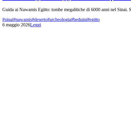
Guida ai Nawamis Egitto: tombe megalitiche di 6000 anni nel Sinai. S
#
sinai
#
nawamis
#
deserto
#
archeologia
#
beduini
#
egitto
6 maggio 2026
Leggi