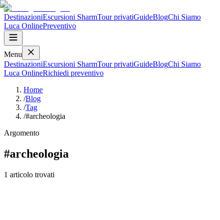
Destinazioni
Escursioni Sharm
Tour privati
Guide
Blog
Chi Siamo
Luca
Online
Preventivo
Menu
Destinazioni
Escursioni Sharm
Tour privati
Guide
Blog
Chi Siamo
Luca
Online
Richiedi preventivo
Home
/
Blog
/
Tag
/
#archeologia
Argomento
#
archeologia
1
articolo
trovati