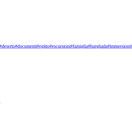
#
deserto
#
documenti
#
egitto
#
escursioni
#
famiglia
#
hurghada
#
immersioni
.