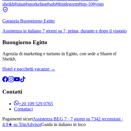
sheikh
#
sinai
#
snorkeling
#
sub
#
thistlegorm
#
top-10
#
visto
Garanzia Buongiorno Egitto
Assistenza in italiano 7 giorni su 7, prima, durante e dopo il viaggio
Buongiorno Egitto
Agenzia di marketing e turismo in Egitto, con sede a Sharm el
Sheikh.
Hotel e pacchetti vacanze →
Contatti
+20 109 529 0765
Contattaci
Pagamenti sicuri
Assistenza BEG 7 · 7 giorni su 7
342
recensioni ·
4.9
★ su TripAdvisor
Guida in italiano in loco