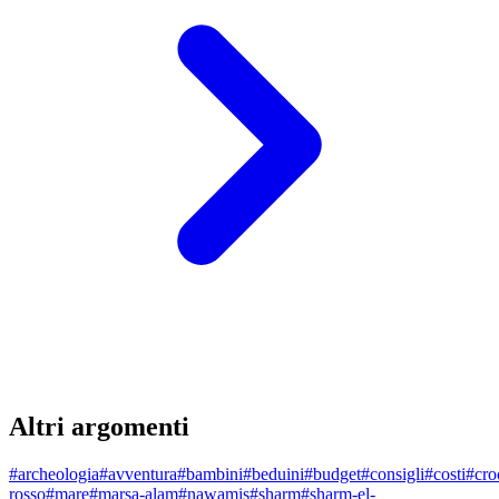
Altri argomenti
#
archeologia
#
avventura
#
bambini
#
beduini
#
budget
#
consigli
#
costi
#
cro
rosso
#
mare
#
marsa-alam
#
nawamis
#
sharm
#
sharm-el-