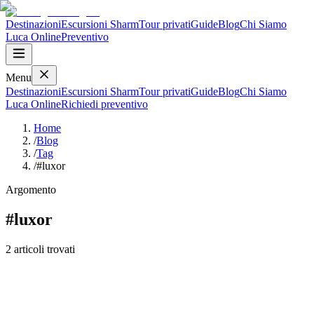
Destinazioni
Escursioni Sharm
Tour privati
Guide
Blog
Chi Siamo
Luca
Online
Preventivo
Menu
Destinazioni
Escursioni Sharm
Tour privati
Guide
Blog
Chi Siamo
Luca
Online
Richiedi preventivo
Home
/
Blog
/
Tag
/
#luxor
Argomento
#
luxor
2
articoli
trovati