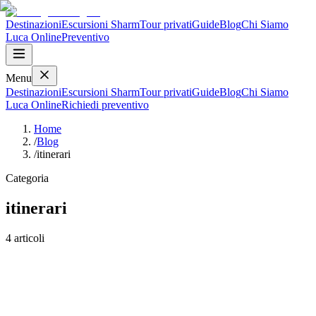
Destinazioni
Escursioni Sharm
Tour privati
Guide
Blog
Chi Siamo
Luca
Online
Preventivo
Menu
Destinazioni
Escursioni Sharm
Tour privati
Guide
Blog
Chi Siamo
Luca
Online
Richiedi preventivo
Home
/
Blog
/
itinerari
Categoria
itinerari
4
articoli