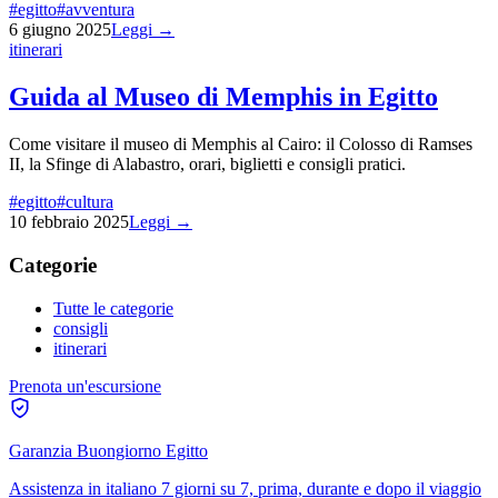
#
egitto
#
avventura
6 giugno 2025
Leggi →
itinerari
Guida al Museo di Memphis in Egitto
Come visitare il museo di Memphis al Cairo: il Colosso di Ramses
II, la Sfinge di Alabastro, orari, biglietti e consigli pratici.
#
egitto
#
cultura
10 febbraio 2025
Leggi →
Categorie
Tutte le categorie
consigli
itinerari
Prenota un'escursione
Garanzia Buongiorno Egitto
Assistenza in italiano 7 giorni su 7, prima, durante e dopo il viaggio