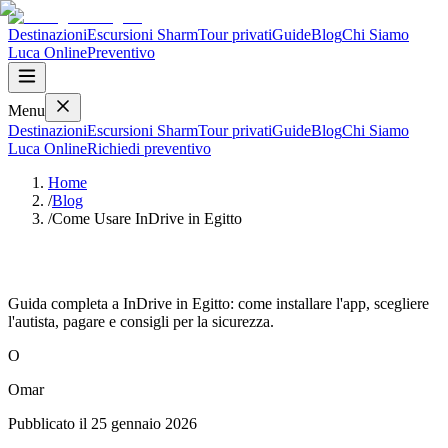
Destinazioni
Escursioni Sharm
Tour privati
Guide
Blog
Chi Siamo
Luca
Online
Preventivo
Menu
Destinazioni
Escursioni Sharm
Tour privati
Guide
Blog
Chi Siamo
Luca
Online
Richiedi preventivo
Home
/
Blog
/
Come Usare InDrive in Egitto
Come Usare InDrive in Egitto
Guida completa a InDrive in Egitto: come installare l'app, scegliere
l'autista, pagare e consigli per la sicurezza.
O
Omar
Pubblicato il
25 gennaio 2026