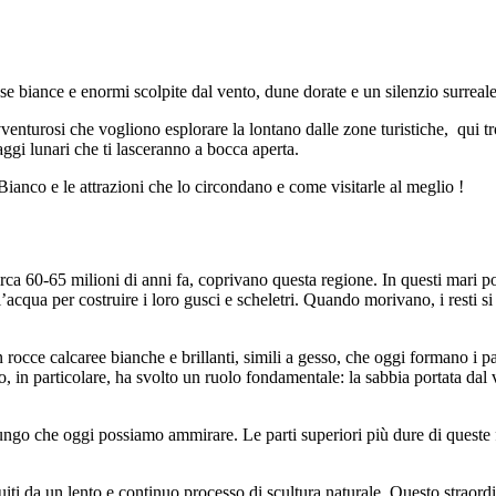
se biance e enormi scolpite dal vento, dune dorate e un silenzio surreal
avventurosi che vogliono esplorare la lontano dalle zone turistiche, qui tro
ggi lunari che ti lasceranno a bocca aperta.
 Bianco e le attrazioni che lo circondano e come visitarle al meglio !
 circa 60-65 milioni di anni fa, coprivano questa regione. In questi mar
ell’acqua per costruire i loro gusci e scheletri. Quando morivano, i resti
n rocce calcaree bianche e brillanti, simili a gesso, che oggi formano i 
nto, in particolare, ha svolto un ruolo fondamentale: la sabbia portata d
a fungo che oggi possiamo ammirare. Le parti superiori più dure di queste
eguiti da un lento e continuo processo di scultura naturale. Questo strao