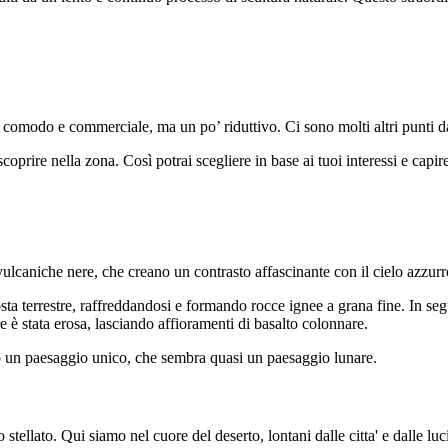
modo e commerciale, ma un po’ riduttivo. Ci sono molti altri punti da 
oprire nella zona. Così potrai scegliere in base ai tuoi interessi e capir
ulcaniche nere, che creano un contrasto affascinante con il cielo azzurro
osta terrestre, raffreddandosi e formando rocce ignee a grana fine. In se
re è stata erosa, lasciando affioramenti di basalto colonnare.
 un paesaggio unico, che sembra quasi un paesaggio lunare.
stellato. Qui siamo nel cuore del deserto, lontani dalle citta' e dalle luc