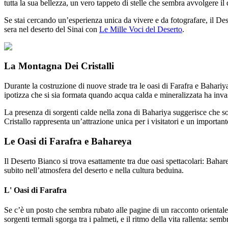
tutta la sua bellezza, un vero tappeto di stelle che sembra avvolgere il 
Se stai cercando un’esperienza unica da vivere e da fotografare, il Des
sera nel deserto del Sinai con
Le Mille Voci del Deserto
.
La Montagna Dei Cristalli
Durante la costruzione di nuove strade tra le oasi di Farafra e Bahariy
ipotizza che si sia formata quando acqua calda e mineralizzata ha inva
La presenza di sorgenti calde nella zona di Bahariya suggerisce che so
Cristallo rappresenta un’attrazione unica per i visitatori e un importa
Le Oasi di Farafra e Bahareya
Il Deserto Bianco si trova esattamente tra due oasi spettacolari: Bahar
subito nell’atmosfera del deserto e nella cultura beduina.
L' Oasi di Farafra
Se c’è un posto che sembra rubato alle pagine di un racconto orientale,
sorgenti termali sgorga tra i palmeti, e il ritmo della vita rallenta: sem