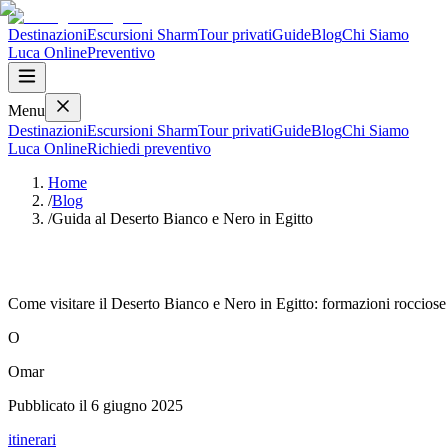
Destinazioni
Escursioni Sharm
Tour privati
Guide
Blog
Chi Siamo
Luca
Online
Preventivo
Menu
Destinazioni
Escursioni Sharm
Tour privati
Guide
Blog
Chi Siamo
Luca
Online
Richiedi preventivo
Home
/
Blog
/
Guida al Deserto Bianco e Nero in Egitto
Guida al Deserto Bianco e Nero in Egitto
Come visitare il Deserto Bianco e Nero in Egitto: formazioni rocciose sur
O
Omar
Pubblicato il
6 giugno 2025
itinerari