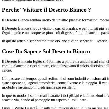
Perche' Visitare il Deserto Bianco ?
Il Deserto Bianco sembra uscito da un altro pianeta: formazioni roccio
Il Deserto Bianco si trova vicino l' oasi di Farafra, e per i turisti piu' 
Ogni angolo è una sorpresa: pinnacoli di gesso, funghi bianchi e paesa
In questo articolo scopriremo tutto cio' che c' e' da sapere sul Deserto
Cose Da Sapere Sul Deserto Bianco
Il Deserto Biancoin Egitto si è formato a partire da antichi mari che,
coralli, plancton e ricci di mare, che utilizzavano il calcio disciolto n
calcio.
Col passare del tempo, questi sedimenti si sono induriti e trasformati i
state esposte agli agenti atmosferici, come il vento e la pioggia. Il ve
morbide e lasciando in piedi quelle più resistenti.
In questo modo si sono creati i caratteristici pilastri e le formazioni 
scavate via, dando al paesaggio un aspetto quasi lunare.
Oggi, il White Desert è il risultato di milioni di anni di vita marina s