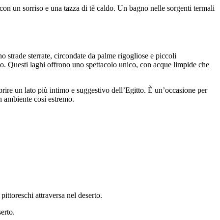
ti con un sorriso e una tazza di tè caldo. Un bagno nelle sorgenti termali
no strade sterrate, circondate da palme rigogliose e piccoli
rto. Questi laghi offrono uno spettacolo unico, con acque limpide che
prire un lato più intimo e suggestivo dell’Egitto. È un’occasione per
un ambiente così estremo.
pittoreschi attraversa nel deserto.
serto.