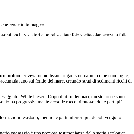
e che rende tutto magico.
verai pochi visitatori e potrai scattare foto spettacolari senza la folla.
i poco profondi vivevano moltissimi organismi marini, come conchiglie,
 si accumulavano sul fondo del mare, creando strati di sedimenti ricchi di
paesaggi del White Desert. Dopo il ritiro dei mari, queste rocce sono
al vento ha progressivamente eroso le rocce, rimuovendo le parti più
 formazioni resistono, mentre le parti inferiori più deboli vengono
rdinario paesaggio è una preziosa testimonianza della storia geologica