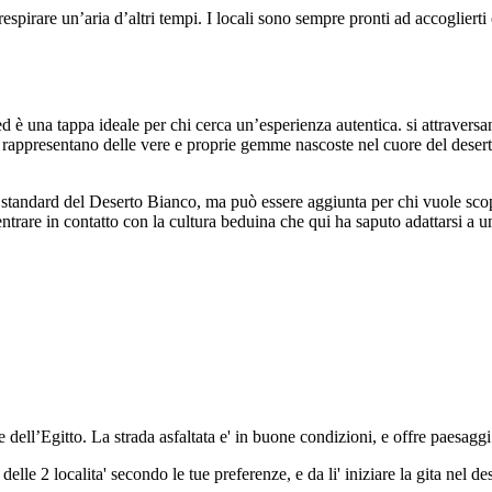
 a respirare un’aria d’altri tempi. I locali sono sempre pronti ad accoglier
d è una tappa ideale per chi cerca un’esperienza autentica. si attraversa
che rappresentano delle vere e proprie gemme nascoste nel cuore del dese
our standard del Deserto Bianco, ma può essere aggiunta per chi vuole sco
ntrare in contatto con la cultura beduina che qui ha saputo adattarsi a 
dell’Egitto. La strada asfaltata e' in buone condizioni, e offre paesaggi 
lle 2 localita' secondo le tue preferenze, e da li' iniziare la gita nel de