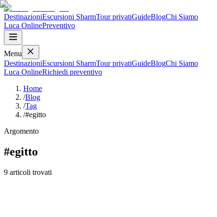
Destinazioni
Escursioni Sharm
Tour privati
Guide
Blog
Chi Siamo
Luca
Online
Preventivo
Menu
Destinazioni
Escursioni Sharm
Tour privati
Guide
Blog
Chi Siamo
Luca
Online
Richiedi preventivo
Home
/
Blog
/
Tag
/
#egitto
Argomento
#
egitto
9
articoli
trovati