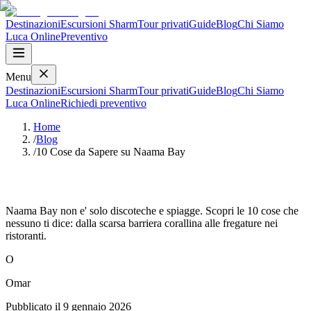
Destinazioni
Escursioni Sharm
Tour privati
Guide
Blog
Chi Siamo
Luca
Online
Preventivo
Menu
Destinazioni
Escursioni Sharm
Tour privati
Guide
Blog
Chi Siamo
Luca
Online
Richiedi preventivo
Home
/
Blog
/
10 Cose da Sapere su Naama Bay
10 Cose da Sapere su Naama Bay
Naama Bay non e' solo discoteche e spiagge. Scopri le 10 cose che
nessuno ti dice: dalla scarsa barriera corallina alle fregature nei
ristoranti.
O
Omar
Pubblicato il
9 gennaio 2026