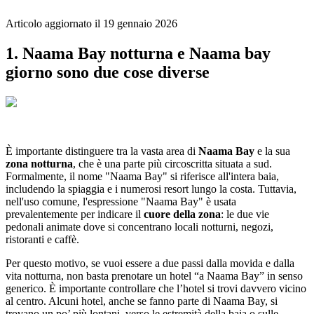
Articolo aggiornato il
19 gennaio 2026
1. Naama Bay notturna e Naama bay
giorno sono due cose diverse
È importante distinguere tra la vasta area di
Naama Bay
e la sua
zona notturna
, che è una parte più circoscritta situata a sud.
Formalmente, il nome "Naama Bay" si riferisce all'intera baia,
includendo la spiaggia e i numerosi resort lungo la costa. Tuttavia,
nell'uso comune, l'espressione "Naama Bay" è usata
prevalentemente per indicare il
cuore della zona
: le due vie
pedonali animate dove si concentrano locali notturni, negozi,
ristoranti e caffè.
Per questo motivo, se vuoi essere a due passi dalla movida e dalla
vita notturna, non basta prenotare un hotel “a Naama Bay” in senso
generico. È importante controllare che l’hotel si trovi davvero vicino
al centro. Alcuni hotel, anche se fanno parte di Naama Bay, si
trovano un po’ più lontani, verso le estremità della baia o sulle