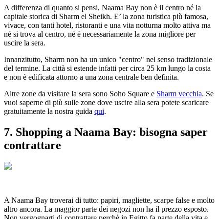
A differenza di quanto si pensi, Naama Bay non è il centro né la
capitale storica di Sharm el Sheikh. E’ la zona turistica più famosa,
vivace, con tanti hotel, ristoranti e una vita notturna molto attiva ma
né si trova al centro, né è necessariamente la zona migliore per
uscire la sera.
Innanzitutto, Sharm non ha un unico "centro" nel senso tradizionale
del termine. La città si estende infatti per circa 25 km lungo la costa
e non è edificata attorno a una zona centrale ben definita.
Altre zone da visitare la sera sono Soho Square e
Sharm vecchia
. Se
vuoi saperne di più sulle zone dove uscire alla sera potete scaricare
gratuitamente la nostra guida
qui
.
7. Shopping a Naama Bay: bisogna saper
contrattare
A Naama Bay troverai di tutto: papiri, magliette, scarpe false e molto
altro ancora. La maggior parte dei negozi non ha il prezzo esposto.
Non vergognarti di contrattare perchè in Egitto fa parte della vita e