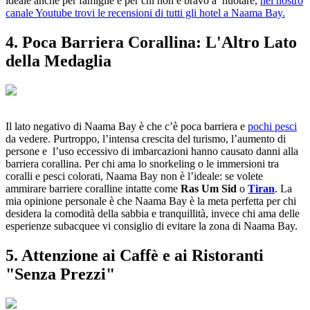
ideale anche per famiglie e per chi non è bravo a nuotare,
nel nostro
canale Youtube trovi le recensioni di tutti gli hotel a Naama Bay.
4. Poca Barriera Corallina: L'Altro Lato
della Medaglia
Il lato negativo di Naama Bay è che c’è poca barriera e
pochi pesci
da vedere. Purtroppo, l’intensa crescita del turismo, l’aumento di
persone e l’uso eccessivo di imbarcazioni hanno causato danni alla
barriera corallina. Per chi ama lo snorkeling o le immersioni tra
coralli e pesci colorati, Naama Bay non è l’ideale: se volete
ammirare barriere coralline intatte come
Ras Um Sid
o
Tiran
. La
mia opinione personale è che Naama Bay è la meta perfetta per chi
desidera la comodità della sabbia e tranquillità, invece chi ama delle
esperienze subacquee vi consiglio di evitare la zona di Naama Bay.
5. Attenzione ai Caffè e ai Ristoranti
"Senza Prezzi"