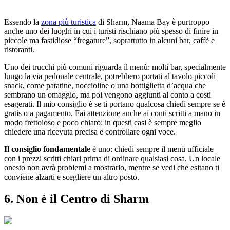
Essendo la
zona più turistica
di Sharm, Naama Bay è purtroppo
anche uno dei luoghi in cui i turisti rischiano più spesso di finire in
piccole ma fastidiose “fregature”, soprattutto in alcuni bar, caffè e
ristoranti.
Uno dei trucchi più comuni riguarda il menù: molti bar, specialmente
lungo la via pedonale centrale, potrebbero portati al tavolo piccoli
snack, come patatine, noccioline o una bottiglietta d’acqua che
sembrano un omaggio, ma poi vengono aggiunti al conto a costi
esagerati. Il mio consiglio è se ti portano qualcosa chiedi sempre se è
gratis o a pagamento. Fai attenzione anche ai conti scritti a mano in
modo frettoloso e poco chiaro: in questi casi è sempre meglio
chiedere una ricevuta precisa e controllare ogni voce.
Il consiglio fondamentale
è uno: chiedi sempre il menù ufficiale
con i prezzi scritti chiari prima di ordinare qualsiasi cosa. Un locale
onesto non avrà problemi a mostrarlo, mentre se vedi che esitano ti
conviene alzarti e scegliere un altro posto.
6. Non è il Centro di Sharm