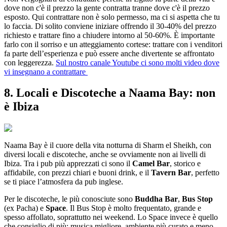
dove non c'è il prezzo la gente contratta tranne dove c'è il prezzo
esposto. Qui contrattare non è solo permesso, ma ci si aspetta che tu
lo faccia. Di solito conviene iniziare offrendo il 30-40% del prezzo
richiesto e trattare fino a chiudere intorno al 50-60%. È importante
farlo con il sorriso e un atteggiamento cortese: trattare con i venditori
fa parte dell’esperienza e può essere anche divertente se affrontato
con leggerezza.
Sul nostro canale Youtube ci sono molti video dove
vi insegnano a contrattare
8. Locali e Discoteche a Naama Bay: non
è Ibiza
Naama Bay è il cuore della vita notturna di Sharm el Sheikh, con
diversi locali e discoteche, anche se ovviamente non ai livelli di
Ibiza. Tra i pub più apprezzati ci sono il
Camel Bar
, storico e
affidabile, con prezzi chiari e buoni drink, e il
Tavern Bar
, perfetto
se ti piace l’atmosfera da pub inglese.
Per le discoteche, le più conosciute sono
Buddha Bar
,
Bus Stop
(ex Pacha) e
Space
. Il Bus Stop è molto frequentato, grande e
spesso affollato, soprattutto nei weekend. Lo Space invece è quello
che consiglio di più: musica migliore, ambiente più curato e meno