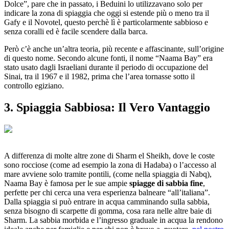
Dolce”, pare che in passato, i Beduini lo utilizzavano solo per
indicare la zona di spiaggia che oggi si estende più o meno tra il
Gafy e il Novotel, questo perchè lì è particolarmente sabbioso e
senza coralli ed è facile scendere dalla barca.
Però c’è anche un’altra teoria, più recente e affascinante, sull’origine
di questo nome. Secondo alcune fonti, il nome “Naama Bay” era
stato usato dagli Israeliani durante il periodo di occupazione del
Sinai, tra il 1967 e il 1982, prima che l’area tornasse sotto il
controllo egiziano.
3. Spiaggia Sabbiosa: Il Vero Vantaggio
A differenza di molte altre zone di Sharm el Sheikh, dove le coste
sono rocciose (come ad esempio la zona di Hadaba) o l’accesso al
mare avviene solo tramite pontili, (come nella spiaggia di Nabq),
Naama Bay è famosa per le sue ampie
spiagge di sabbia fine
,
perfette per chi cerca una vera esperienza balneare “all’italiana”.
Dalla spiaggia si può entrare in acqua camminando sulla sabbia,
senza bisogno di scarpette di gomma, cosa rara nelle altre baie di
Sharm. La sabbia morbida e l’ingresso graduale in acqua la rendono