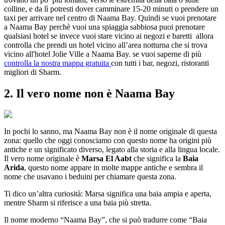
colline, e da lì potresti dover camminare 15-20 minuti o prendere un
taxi per arrivare nel centro di Naama Bay. Quindi se vuoi prenotare
a Naama Bay perchè vuoi una spiaggia sabbiosa puoi prenotare
qualsiasi hotel se invece vuoi stare vicino ai negozi e baretti allora
controlla che prendi un hotel vicino all’area notturna che si trova
vicino all'hotel Jolie Ville a Naama Bay. se vuoi saperne di più
controlla la nostra mappa gratuita
con tutti i bar, negozi, ristoranti
migliori di Sharm.
2. Il vero nome non è Naama Bay
In pochi lo sanno, ma Naama Bay non è il nome originale di questa
zona: quello che oggi conosciamo con questo nome ha origini più
antiche e un significato diverso, legato alla storia e alla lingua locale.
Il vero nome originale è
Marsa El Aabt
che significa la
Baia
Arida
, questo nome appare in molte mappe antiche e sembra il
nome che usavano i beduini per chiamare questa zona.
Ti dico un’altra curiosità: Marsa significa una baia ampia e aperta,
mentre Sharm si riferisce a una baia più stretta.
Il nome moderno “Naama Bay”, che si può tradurre come “Baia