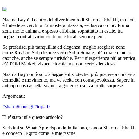
Naama Bay è il centro del divertimento di Sharm el Sheikh, ma non
è l’ideale se cerchi un’atmosfera rilassata, esclusiva o chic. È una
zona molto animata e spesso affollata, soprattutto in estate, tra
negozi, contrattazioni continue e locali sempre pieni.
Se preferisci più tranquillità ed eleganza, meglio scegliere zone
come Ras Um Sid o le aree verso Soho Square, più curate e meno
caotiche, anche se sempre turistiche. Per un’esperienza più autentica
c’è l’Old Market, vivace e locale, ma non certo silenzioso.
Naama Bay non è solo spiagge e discoteche: può piacere a chi cerca
comodità e movimento, ma va scelta con consapevolezza. Sapere in
anticipo cosa aspettarsi aiuta a godersela senza brutte sorprese.
Argomenti:
#
sharm
#
consigli
#
top-10
Ti e' stato utile questo articolo?
Scrivimi su WhatsApp: rispondo in italiano, sono a Sharm el Sheikh
e conosco l'Egitto come le mie tasche.