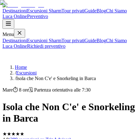
Destinazioni
Escursioni Sharm
Tour privati
Guide
Blog
Chi Siamo
Luca
Online
Preventivo
Menu
Destinazioni
Escursioni Sharm
Tour privati
Guide
Blog
Chi Siamo
Luca
Online
Richiedi preventivo
Isola che Non C'e' e Snorkeling in Barca
Home
/
Escursioni
/
Isola che Non C'e' e Snorkeling in Barca
Mare
⏱
8 ore
🗓
Partenza orientativa alle 7:30
Isola che Non C'e' e Snorkeling
in Barca
★
★
★
★
★