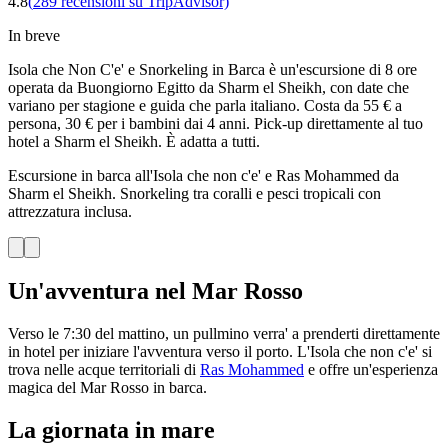
4.8
(
289
recensioni su TripAdvisor)
In breve
Isola che Non C'e' e Snorkeling in Barca è un'escursione di 8 ore
operata da Buongiorno Egitto da Sharm el Sheikh, con date che
variano per stagione e guida che parla italiano. Costa da 55 € a
persona, 30 € per i bambini dai 4 anni. Pick-up direttamente al tuo
hotel a Sharm el Sheikh. È adatta a tutti.
Escursione in barca all'Isola che non c'e' e Ras Mohammed da
Sharm el Sheikh. Snorkeling tra coralli e pesci tropicali con
attrezzatura inclusa.
Un'avventura nel Mar Rosso
Verso le 7:30 del mattino, un pullmino verra' a prenderti direttamente
in hotel per iniziare l'avventura verso il porto. L'Isola che non c'e' si
trova nelle acque territoriali di
Ras Mohammed
e offre un'esperienza
magica del Mar Rosso in barca.
La giornata in mare