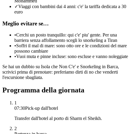
Mohammed
✓
Viaggi con bambini dai 4 anni: c'e' la tariffa dedicata a 30
euro
Meglio evitare se…
•
Cerchi un posto tranquillo: qui c'e' piu' gente. Per una
barriera senza affollamento scegli lo snorkeling a Tiran
•
Soffri il mal di mare: sono otto ore e le condizioni del mare
possono cambiare
•
Vuoi muta e pinne incluse: sono escluse e vanno noleggiate
Se hai un dubbio su
Isola che Non C'e' e Snorkeling in Barca
,
scrivici prima di prenotare: preferiamo dirti di no che venderti
l'escursione sbagliata.
Programma della giornata
1
07:30
Pick-up dall'hotel
Transfer dall'hotel al porto di Sharm el Sheikh.
2
Partenza in barca