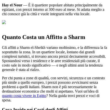
Hay el Nour
— È il quartiere popolare abitato principalmente da
egiziani, con prezzi intorno ai 300 euro al mese. Si adatta meglio a
chi conosce già la città e vuole integrarsi nella vita locale.
Quanto Costa un Affitto a Sharm
Gli affitti a Sharm el-Sheikh variano moltissimo, e la differenza la fa
soprattutto la zona. In un quartiere locale, lontano dai grandi
complessi turistici, si trovano ancora prezzi decisamente accessibili.
Spostandosi verso i residence e le aree residenziali più curate, il
costo sale in modo significativo — e negli ultimi anni la tendenza
generale è stata al rialzo.
Per chi punta a zone di qualità, con servizi, sicurezza e un contesto
più simile a quello europeo, i prezzi possono avvicinarsi senza
problemi a quelli italiani. Sharm non è più necessariamente la
destinazione economica che molti si aspettano. Vuoi un'idea di
quanto costa vivere in Egitto
? Nella guida trovi prezzi e voci di
spesa.
Cosa Incide nei Costi degli Affitti