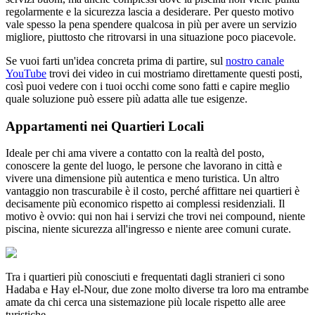
regolarmente e la sicurezza lascia a desiderare. Per questo motivo
vale spesso la pena spendere qualcosa in più per avere un servizio
migliore, piuttosto che ritrovarsi in una situazione poco piacevole.
Se vuoi farti un'idea concreta prima di partire, sul
nostro canale
YouTube
trovi dei video in cui mostriamo direttamente questi posti,
così puoi vedere con i tuoi occhi come sono fatti e capire meglio
quale soluzione può essere più adatta alle tue esigenze.
Appartamenti nei Quartieri Locali
Ideale per chi ama vivere a contatto con la realtà del posto,
conoscere la gente del luogo, le persone che lavorano in città e
vivere una dimensione più autentica e meno turistica. Un altro
vantaggio non trascurabile è il costo, perché affittare nei quartieri è
decisamente più economico rispetto ai complessi residenziali. Il
motivo è ovvio: qui non hai i servizi che trovi nei compound, niente
piscina, niente sicurezza all'ingresso e niente aree comuni curate.
Tra i quartieri più conosciuti e frequentati dagli stranieri ci sono
Hadaba e Hay el-Nour, due zone molto diverse tra loro ma entrambe
amate da chi cerca una sistemazione più locale rispetto alle aree
turistiche.