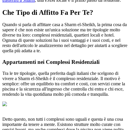
trasferirti a Sharm
, una eSIM locale è il primo passo da residente.
Che Tipo di Affitto Fa Per Te?
Quando si parla di affittare casa a Sharm el-Sheikh, la prima cosa da
sapere è che non esiste un'unica soluzione ma tre tipologie molto
diverse tra loro: complessi residenziali, quartieri locali e hotel.
Ognuna di queste soluzioni ha i suoi vantaggi e i suoi costi, e nel
resto dell'articolo le analizzeremo nel dettaglio per aiutarti a scegliere
quella più adatta a te.
Appartamenti nei Complessi Residenziali
Tra le tre tipologie, quella preferita dagli italiani che scelgono di
vivere a Sharm el-Sheikh è il complesso residenziale. Il motivo è
semplice: offre un equilibrio tra comfort e costi, con servizi come la
piscina e la sicurezza all'ingresso che controlla chi entra e chi esce,
rendendo la vita quotidiana molto più comoda e tranquilla.
Detto questo, non tutti i complessi sono uguali e questa è una cosa
importante da tenere a mente. Esistono strutture molto curate con
servizi buoni, ma anche complessi dove la piscina non viene pulita