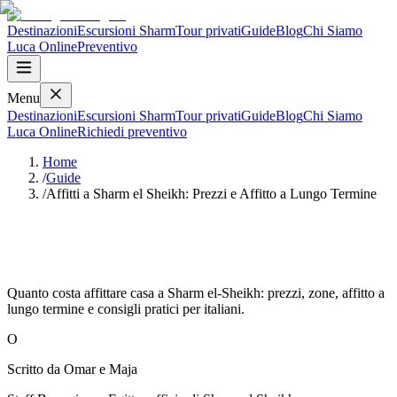
Destinazioni
Escursioni Sharm
Tour privati
Guide
Blog
Chi Siamo
Luca
Online
Preventivo
Menu
Destinazioni
Escursioni Sharm
Tour privati
Guide
Blog
Chi Siamo
Luca
Online
Richiedi preventivo
Home
/
Guide
/
Affitti a Sharm el Sheikh: Prezzi e Affitto a Lungo Termine
Affitti a Sharm el Sheikh: Prezzi e Affitto
a Lungo Termine
Quanto costa affittare casa a Sharm el-Sheikh: prezzi, zone, affitto a
lungo termine e consigli pratici per italiani.
O
Scritto da
Omar e Maja