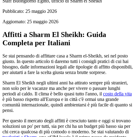
Staff Buongiorno Egitto, ufficio di Sharm el Sheikh
Pubblicato:
25 maggio 2026
Aggiornato:
25 maggio 2026
Affitti a Sharm El Sheikh: Guida
Completa per Italiani
Se stai pensando di affittare casa a Sharm el-Sheikh, sei nel posto
giusto. In questo articolo ti daremo tutti i consigli pratici di cui hai
bisogno, dalle informazioni legali alle tipologie di affitto disponibili,
per aiutarti a fare la scelta giusta senza brutte sorprese.
Sharm El Sheikh negli ultimi anni ha attirato sempre più stranieri,
non solo per le vacanze ma anche per vivere o passare lunghi
periodi al caldo. Il clima è bello quasi tutto l'anno, il
costo della vita
è più basso rispetto all'Europa e in città c'è ormai una grande
comunità internazionale, quindi ambientarsi è più facile di quanto si
pensi.
Per questo il mercato degli affitti è cresciuto tanto e oggi si trovano
soluzioni un po' per tutti, sia per chi ha un budget più basso sia per
chi cerca qualcosa di più comodo o moderno. Se stai valutando di