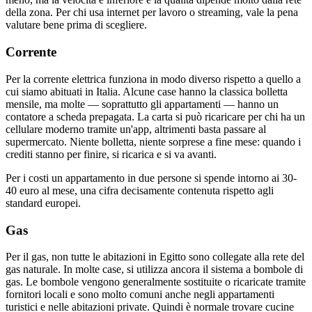
della zona. Per chi usa internet per lavoro o streaming, vale la pena
valutare bene prima di scegliere.
Corrente
Per la corrente elettrica funziona in modo diverso rispetto a quello a
cui siamo abituati in Italia. Alcune case hanno la classica bolletta
mensile, ma molte — soprattutto gli appartamenti — hanno un
contatore a scheda prepagata. La carta si può ricaricare per chi ha un
cellulare moderno tramite un'app, altrimenti basta passare al
supermercato. Niente bolletta, niente sorprese a fine mese: quando i
crediti stanno per finire, si ricarica e si va avanti.
Per i costi un appartamento in due persone si spende intorno ai 30-
40 euro al mese, una cifra decisamente contenuta rispetto agli
standard europei.
Gas
Per il gas, non tutte le abitazioni in Egitto sono collegate alla rete del
gas naturale. In molte case, si utilizza ancora il sistema a bombole di
gas. Le bombole vengono generalmente sostituite o ricaricate tramite
fornitori locali e sono molto comuni anche negli appartamenti
turistici e nelle abitazioni private. Quindi è normale trovare cucine