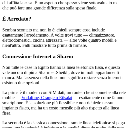
chi affitta la casa. È un aspetto che spesso viene sottovalutato ma
che può fare una grande differenza sulla spesa finale.
È Arredato?
Sembra scontato ma non lo è: chiedi sempre cosa include
esattamente l'arredamento. A volte trovi tutto — climatizzatore,
elettrodomestici, cucina attrezzata — altre volte quattro mobili e
nient'altro. Fatti mostrare tutto prima di firmare.
Connessione Internet a Sharm
Non tutte le case in Egitto hanno la linea telefonica fissa, e questo
vale ancora di più a Sharm el-Sheikh, dove in molti appartamenti
manca. Ma l'assenza della linea non significa restare senza internet:
esistono due opzioni.
La prima è il modem con SIM dati, un router che si connette alla rete
mobile —
Vodafone, Orange o Etisalat
— esattamente come fa uno
smartphone. È la soluzione più flessibile e non richiede nessun
impianto fisico, ma ha un costo mensile più alto rispetto alla linea
fissa.
La seconda è la classica connessione tramite linea telefonica: si paga
meno, ma la velocità è inferiore e la qualità dipende molto dalla rete