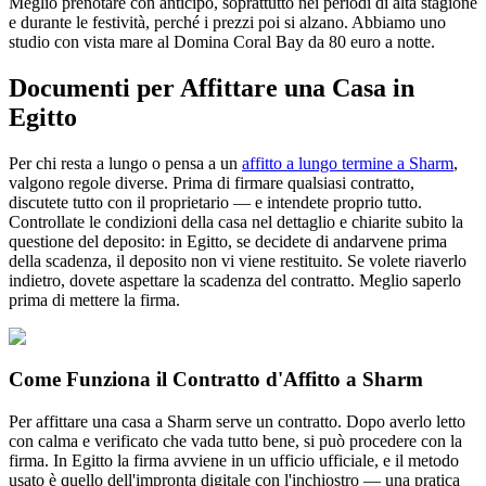
Meglio prenotare con anticipo, soprattutto nei periodi di alta stagione
e durante le festività, perché i prezzi poi si alzano. Abbiamo uno
studio con vista mare al Domina Coral Bay da 80 euro a notte.
Documenti per Affittare una Casa in
Egitto
Per chi resta a lungo o pensa a un
affitto a lungo termine a Sharm
,
valgono regole diverse. Prima di firmare qualsiasi contratto,
discutete tutto con il proprietario — e intendete proprio tutto.
Controllate le condizioni della casa nel dettaglio e chiarite subito la
questione del deposito: in Egitto, se decidete di andarvene prima
della scadenza, il deposito non vi viene restituito. Se volete riaverlo
indietro, dovete aspettare la scadenza del contratto. Meglio saperlo
prima di mettere la firma.
Come Funziona il Contratto d'Affitto a Sharm
Per affittare una casa a Sharm serve un contratto. Dopo averlo letto
con calma e verificato che vada tutto bene, si può procedere con la
firma. In Egitto la firma avviene in un ufficio ufficiale, e il metodo
usato è quello dell'impronta digitale con l'inchiostro — una pratica