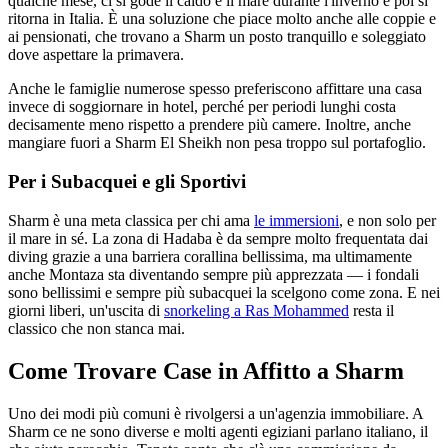
qualche mese, ci si gode il caldo e il mare durante l'inverno e poi si
ritorna in Italia. È una soluzione che piace molto anche alle coppie e
ai pensionati, che trovano a Sharm un posto tranquillo e soleggiato
dove aspettare la primavera.
Anche le famiglie numerose spesso preferiscono affittare una casa
invece di soggiornare in hotel, perché per periodi lunghi costa
decisamente meno rispetto a prendere più camere. Inoltre, anche
mangiare fuori a Sharm El Sheikh non pesa troppo sul portafoglio.
Per i Subacquei e gli Sportivi
Sharm è una meta classica per chi ama
le immersioni
, e non solo per
il mare in sé. La zona di Hadaba è da sempre molto frequentata dai
diving grazie a una barriera corallina bellissima, ma ultimamente
anche Montaza sta diventando sempre più apprezzata — i fondali
sono bellissimi e sempre più subacquei la scelgono come zona. E nei
giorni liberi, un'uscita di
snorkeling a Ras Mohammed
resta il
classico che non stanca mai.
Come Trovare Case in Affitto a Sharm
Uno dei modi più comuni è rivolgersi a un'agenzia immobiliare. A
Sharm ce ne sono diverse e molti agenti egiziani parlano italiano, il