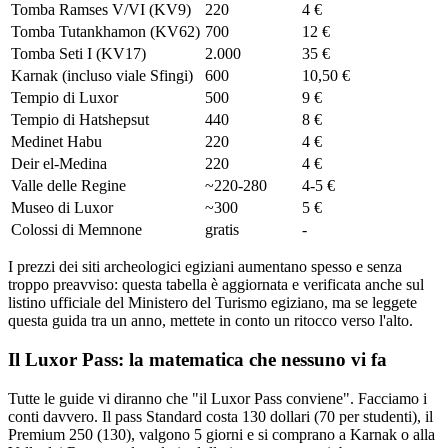
Tomba Ramses V/VI (KV9)
220
4 €
Tomba Tutankhamon (KV62)
700
12 €
Tomba Seti I (KV17)
2.000
35 €
Karnak (incluso viale Sfingi)
600
10,50 €
Tempio di Luxor
500
9 €
Tempio di Hatshepsut
440
8 €
Medinet Habu
220
4 €
Deir el-Medina
220
4 €
Valle delle Regine
~220-280
4-5 €
Museo di Luxor
~300
5 €
Colossi di Memnone
gratis
-
I prezzi dei siti archeologici egiziani aumentano spesso e senza
troppo preavviso: questa tabella è aggiornata e verificata anche sul
listino ufficiale del Ministero del Turismo egiziano, ma se leggete
questa guida tra un anno, mettete in conto un ritocco verso l'alto.
Il Luxor Pass: la matematica che nessuno vi fa
Tutte le guide vi diranno che "il Luxor Pass conviene". Facciamo i
conti davvero. Il pass Standard costa 130 dollari (70 per studenti), il
Premium 250 (130), valgono 5 giorni e si comprano a Karnak o alla