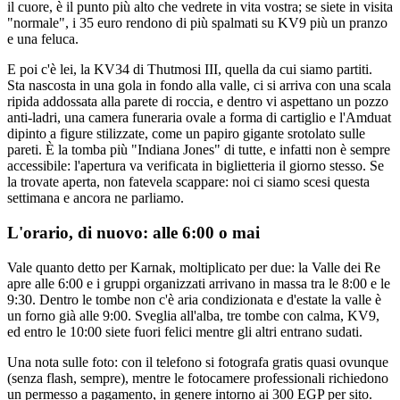
il cuore, è il punto più alto che vedrete in vita vostra; se siete in visita
"normale", i 35 euro rendono di più spalmati su KV9 più un pranzo
e una feluca.
E poi c'è lei, la KV34 di Thutmosi III, quella da cui siamo partiti.
Sta nascosta in una gola in fondo alla valle, ci si arriva con una scala
ripida addossata alla parete di roccia, e dentro vi aspettano un pozzo
anti-ladri, una camera funeraria ovale a forma di cartiglio e l'Amduat
dipinto a figure stilizzate, come un papiro gigante srotolato sulle
pareti. È la tomba più "Indiana Jones" di tutte, e infatti non è sempre
accessibile: l'apertura va verificata in biglietteria il giorno stesso. Se
la trovate aperta, non fatevela scappare: noi ci siamo scesi questa
settimana e ancora ne parliamo.
L'orario, di nuovo: alle 6:00 o mai
Vale quanto detto per Karnak, moltiplicato per due: la Valle dei Re
apre alle 6:00 e i gruppi organizzati arrivano in massa tra le 8:00 e le
9:30. Dentro le tombe non c'è aria condizionata e d'estate la valle è
un forno già alle 9:00. Sveglia all'alba, tre tombe con calma, KV9,
ed entro le 10:00 siete fuori felici mentre gli altri entrano sudati.
Una nota sulle foto: con il telefono si fotografa gratis quasi ovunque
(senza flash, sempre), mentre le fotocamere professionali richiedono
un permesso a pagamento, in genere intorno ai 300 EGP per sito.