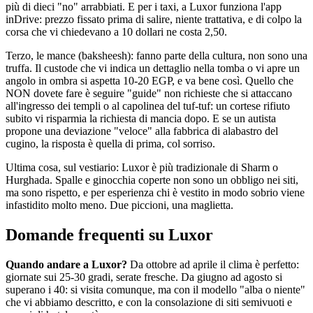
più di dieci "no" arrabbiati. E per i taxi, a Luxor funziona l'app
inDrive: prezzo fissato prima di salire, niente trattativa, e di colpo la
corsa che vi chiedevano a 10 dollari ne costa 2,50.
Terzo, le mance (baksheesh): fanno parte della cultura, non sono una
truffa. Il custode che vi indica un dettaglio nella tomba o vi apre un
angolo in ombra si aspetta 10-20 EGP, e va bene così. Quello che
NON dovete fare è seguire "guide" non richieste che si attaccano
all'ingresso dei templi o al capolinea del tuf-tuf: un cortese rifiuto
subito vi risparmia la richiesta di mancia dopo. E se un autista
propone una deviazione "veloce" alla fabbrica di alabastro del
cugino, la risposta è quella di prima, col sorriso.
Ultima cosa, sul vestiario: Luxor è più tradizionale di Sharm o
Hurghada. Spalle e ginocchia coperte non sono un obbligo nei siti,
ma sono rispetto, e per esperienza chi è vestito in modo sobrio viene
infastidito molto meno. Due piccioni, una maglietta.
Domande frequenti su Luxor
Quando andare a Luxor?
Da ottobre ad aprile il clima è perfetto:
giornate sui 25-30 gradi, serate fresche. Da giugno ad agosto si
superano i 40: si visita comunque, ma con il modello "alba o niente"
che vi abbiamo descritto, e con la consolazione di siti semivuoti e