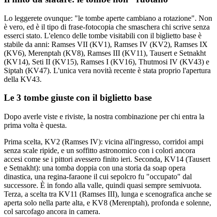
Lo leggerete ovunque: "le tombe aperte cambiano a rotazione". Non
è vero, ed è il tipo di frase-fotocopia che smaschera chi scrive senza
esserci stato. L'elenco delle tombe visitabili con il biglietto base è
stabile da anni: Ramses VII (KV1), Ramses IV (KV2), Ramses IX
(KV6), Merenptah (KV8), Ramses III (KV11), Tausert e Setnakht
(KV14), Seti II (KV15), Ramses I (KV16), Thutmosi IV (KV43) e
Siptah (KV47). L'unica vera novità recente è stata proprio l'apertura
della KV43.
Le 3 tombe giuste con il biglietto base
Dopo averle viste e riviste, la nostra combinazione per chi entra la
prima volta è questa.
Prima scelta, KV2 (Ramses IV): vicina all'ingresso, corridoi ampi
senza scale ripide, e un soffitto astronomico con i colori ancora
accesi come se i pittori avessero finito ieri. Seconda, KV14 (Tausert
e Setnakht): una tomba doppia con una storia da soap opera
dinastica, una regina-faraone il cui sepolcro fu "occupato" dal
successore. È in fondo alla valle, quindi quasi sempre semivuota.
Terza, a scelta tra KV11 (Ramses III), lunga e scenografica anche se
aperta solo nella parte alta, e KV8 (Merenptah), profonda e solenne,
col sarcofago ancora in camera.