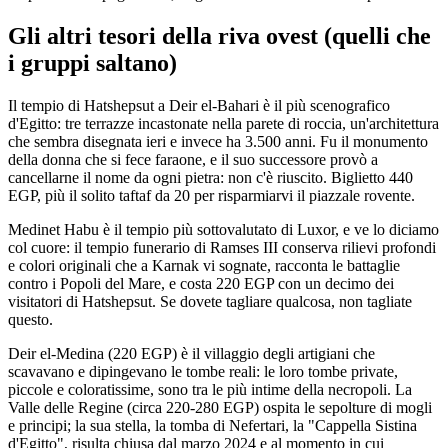
Gli altri tesori della riva ovest (quelli che
i gruppi saltano)
Il tempio di Hatshepsut a Deir el-Bahari è il più scenografico
d'Egitto: tre terrazze incastonate nella parete di roccia, un'architettura
che sembra disegnata ieri e invece ha 3.500 anni. Fu il monumento
della donna che si fece faraone, e il suo successore provò a
cancellarne il nome da ogni pietra: non c'è riuscito. Biglietto 440
EGP, più il solito taftaf da 20 per risparmiarvi il piazzale rovente.
Medinet Habu è il tempio più sottovalutato di Luxor, e ve lo diciamo
col cuore: il tempio funerario di Ramses III conserva rilievi profondi
e colori originali che a Karnak vi sognate, racconta le battaglie
contro i Popoli del Mare, e costa 220 EGP con un decimo dei
visitatori di Hatshepsut. Se dovete tagliare qualcosa, non tagliate
questo.
Deir el-Medina (220 EGP) è il villaggio degli artigiani che
scavavano e dipingevano le tombe reali: le loro tombe private,
piccole e coloratissime, sono tra le più intime della necropoli. La
Valle delle Regine (circa 220-280 EGP) ospita le sepolture di mogli
e principi; la sua stella, la tomba di Nefertari, la "Cappella Sistina
d'Egitto", risulta chiusa dal marzo 2024 e al momento in cui