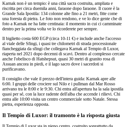
Karnak non è un tempio: è una città sacra costruita, ampliata e
riscritta per circa duemila anni, faraone dopo faraone. Il cuore è la
Grande Sala Ipostila: 134 colonne alte fino a 21 metri, fitte come
una foresta di pietra. Le foto non rendono, e ve lo dice gente che di
foto a Karnak ne ha fatte centinaia: il momento in cui ci camminate
dentro per la prima volta ve lo ricorderete per sempre.
Il biglietto costa 600 EGP (circa 10-11 €) e include anche l'accesso
al viale delle Sfingi, i quasi tre chilometri di strada processionale
fiancheggiata da sfingi che collegava Karnak al Tempio di Luxor,
riaperta nel 2021 dopo decenni di scavi. Dentro al complesso cercate
anche l'obelisco di Hatshepsut, quasi 30 metri di granito rosa di
Assuan ancora in piedi, e il lago sacro dove i sacerdoti si
purificavano.
Il consiglio che vale il prezzo dell'intera guida: Karnak apre alle
6:00. I gruppi delle crociere sul Nilo e i pullman dal Mar Rosso
arrivano tra le 8:00 e le 9:30. Chi entra all'apertura ha la sala ipostila
quasi per sé, con la luce radente dell'alba che accende i rilievi. Chi
entra alle 10:00 visita un centro commerciale sotto Natale. Stessa
pietra, esperienza opposta.
Il Tempio di Luxor: il tramonto è la risposta giusta
Il Tempio di Luxor sta in pieno centro, costruito soprattutto da