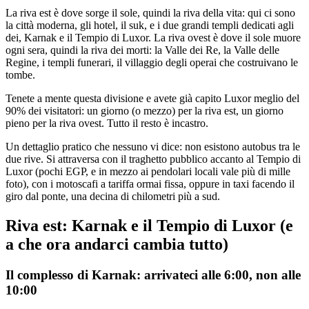
La riva est è dove sorge il sole, quindi la riva della vita: qui ci sono
la città moderna, gli hotel, il suk, e i due grandi templi dedicati agli
dei, Karnak e il Tempio di Luxor. La riva ovest è dove il sole muore
ogni sera, quindi la riva dei morti: la Valle dei Re, la Valle delle
Regine, i templi funerari, il villaggio degli operai che costruivano le
tombe.
Tenete a mente questa divisione e avete già capito Luxor meglio del
90% dei visitatori: un giorno (o mezzo) per la riva est, un giorno
pieno per la riva ovest. Tutto il resto è incastro.
Un dettaglio pratico che nessuno vi dice: non esistono autobus tra le
due rive. Si attraversa con il traghetto pubblico accanto al Tempio di
Luxor (pochi EGP, e in mezzo ai pendolari locali vale più di mille
foto), con i motoscafi a tariffa ormai fissa, oppure in taxi facendo il
giro dal ponte, una decina di chilometri più a sud.
Riva est: Karnak e il Tempio di Luxor (e
a che ora andarci cambia tutto)
Il complesso di Karnak: arrivateci alle 6:00, non alle
10:00