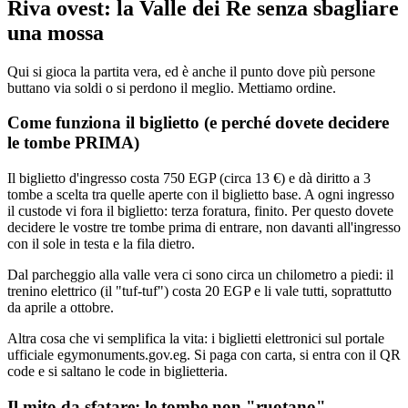
Riva ovest: la Valle dei Re senza sbagliare
una mossa
Qui si gioca la partita vera, ed è anche il punto dove più persone
buttano via soldi o si perdono il meglio. Mettiamo ordine.
Come funziona il biglietto (e perché dovete decidere
le tombe PRIMA)
Il biglietto d'ingresso costa 750 EGP (circa 13 €) e dà diritto a 3
tombe a scelta tra quelle aperte con il biglietto base. A ogni ingresso
il custode vi fora il biglietto: terza foratura, finito. Per questo dovete
decidere le vostre tre tombe prima di entrare, non davanti all'ingresso
con il sole in testa e la fila dietro.
Dal parcheggio alla valle vera ci sono circa un chilometro a piedi: il
trenino elettrico (il "tuf-tuf") costa 20 EGP e li vale tutti, soprattutto
da aprile a ottobre.
Altra cosa che vi semplifica la vita: i biglietti elettronici sul portale
ufficiale egymonuments.gov.eg. Si paga con carta, si entra con il QR
code e si saltano le code in biglietteria.
Il mito da sfatare: le tombe non "ruotano"