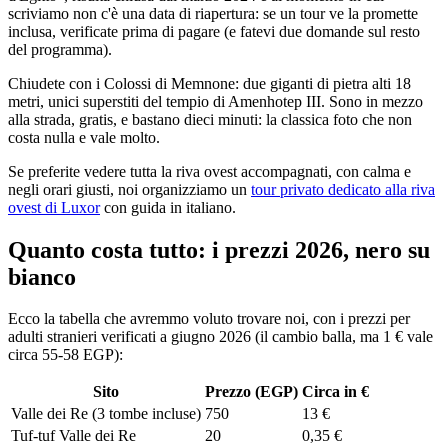
scriviamo non c'è una data di riapertura: se un tour ve la promette
inclusa, verificate prima di pagare (e fatevi due domande sul resto
del programma).
Chiudete con i Colossi di Memnone: due giganti di pietra alti 18
metri, unici superstiti del tempio di Amenhotep III. Sono in mezzo
alla strada, gratis, e bastano dieci minuti: la classica foto che non
costa nulla e vale molto.
Se preferite vedere tutta la riva ovest accompagnati, con calma e
negli orari giusti, noi organizziamo un
tour privato dedicato alla riva
ovest di Luxor
con guida in italiano.
Quanto costa tutto: i prezzi 2026, nero su
bianco
Ecco la tabella che avremmo voluto trovare noi, con i prezzi per
adulti stranieri verificati a giugno 2026 (il cambio balla, ma 1 € vale
circa 55-58 EGP):
Sito
Prezzo (EGP)
Circa in €
Valle dei Re (3 tombe incluse)
750
13 €
Tuf-tuf Valle dei Re
20
0,35 €