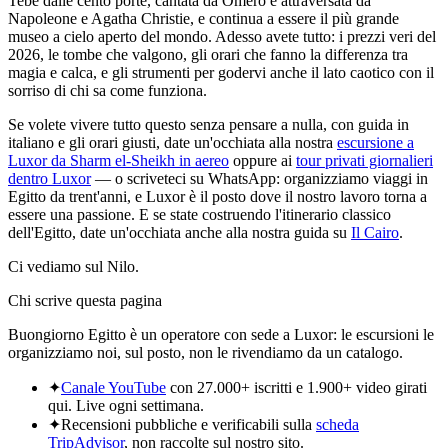
Tebe dalle cento porte, cantata da Omero e attraversata da
Napoleone e Agatha Christie, e continua a essere il più grande
museo a cielo aperto del mondo. Adesso avete tutto: i prezzi veri del
2026, le tombe che valgono, gli orari che fanno la differenza tra
magia e calca, e gli strumenti per godervi anche il lato caotico con il
sorriso di chi sa come funziona.
Se volete vivere tutto questo senza pensare a nulla, con guida in
italiano e gli orari giusti, date un'occhiata alla nostra
escursione a
Luxor da Sharm el-Sheikh in aereo
oppure ai
tour privati giornalieri
dentro Luxor
— o scriveteci su WhatsApp: organizziamo viaggi in
Egitto da trent'anni, e Luxor è il posto dove il nostro lavoro torna a
essere una passione. E se state costruendo l'itinerario classico
dell'Egitto, date un'occhiata anche alla nostra guida su
Il Cairo
.
Ci vediamo sul Nilo.
Chi scrive questa pagina
Buongiorno Egitto è un operatore con sede a
Luxor
: le escursioni le
organizziamo noi, sul posto, non le rivendiamo da un catalogo.
✦
Canale YouTube
con
27.000+
iscritti e
1.900+
video girati
qui.
Live ogni settimana
.
✦
Recensioni pubbliche e verificabili sulla
scheda
TripAdvisor
, non raccolte sul nostro sito.