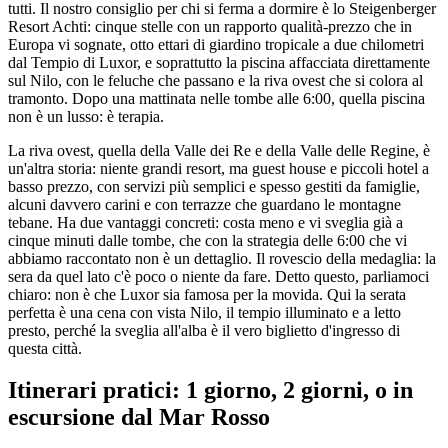
tutti. Il nostro consiglio per chi si ferma a dormire è lo Steigenberger
Resort Achti: cinque stelle con un rapporto qualità-prezzo che in
Europa vi sognate, otto ettari di giardino tropicale a due chilometri
dal Tempio di Luxor, e soprattutto la piscina affacciata direttamente
sul Nilo, con le feluche che passano e la riva ovest che si colora al
tramonto. Dopo una mattinata nelle tombe alle 6:00, quella piscina
non è un lusso: è terapia.
La riva ovest, quella della Valle dei Re e della Valle delle Regine, è
un'altra storia: niente grandi resort, ma guest house e piccoli hotel a
basso prezzo, con servizi più semplici e spesso gestiti da famiglie,
alcuni davvero carini e con terrazze che guardano le montagne
tebane. Ha due vantaggi concreti: costa meno e vi sveglia già a
cinque minuti dalle tombe, che con la strategia delle 6:00 che vi
abbiamo raccontato non è un dettaglio. Il rovescio della medaglia: la
sera da quel lato c'è poco o niente da fare. Detto questo, parliamoci
chiaro: non è che Luxor sia famosa per la movida. Qui la serata
perfetta è una cena con vista Nilo, il tempio illuminato e a letto
presto, perché la sveglia all'alba è il vero biglietto d'ingresso di
questa città.
Itinerari pratici: 1 giorno, 2 giorni, o in
escursione dal Mar Rosso