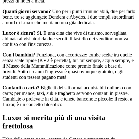
prezzi di hotel a metà.
Quanti giorni servono?
Uno per i punti irrinunciabili, due per farlo
bene, tre se aggiungete Dendera e Abydos, i due templi straordinari
a nord di Luxor che meritano una gita dedicata.
Luxor è sicura?
Sì. È una città che vive di turismo, sorvegliata,
abituata ai visitatori da due secoli. Il fastidio dei venditori non va
confuso con l'insicurezza.
Con i bambini?
Funziona, con accortezze: tombe scelte tra quelle
senza scale ripide (KV2 è perfetta), tuf-tuf sempre, acqua sempre, e
il Museo della Mummificazione come premio finale a base di
brividi. Sotto i 5 anni l'ingresso è quasi ovunque gratuito, e gli
studenti con tessera pagano metà.
Contanti o carta?
Biglietti dei siti ormai acquistabili online o con
carta; per mance, taxi, suk e traghetto servono contanti in piastre.
Cambiate o prelevate in città, e tenete banconote piccole: il resto, a
Luxor, è un concetto filosofico.
Luxor si merita più di una visita
frettolosa