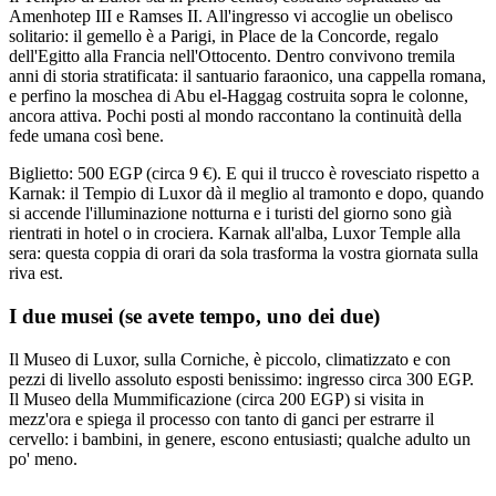
Amenhotep III e Ramses II. All'ingresso vi accoglie un obelisco
solitario: il gemello è a Parigi, in Place de la Concorde, regalo
dell'Egitto alla Francia nell'Ottocento. Dentro convivono tremila
anni di storia stratificata: il santuario faraonico, una cappella romana,
e perfino la moschea di Abu el-Haggag costruita sopra le colonne,
ancora attiva. Pochi posti al mondo raccontano la continuità della
fede umana così bene.
Biglietto: 500 EGP (circa 9 €). E qui il trucco è rovesciato rispetto a
Karnak: il Tempio di Luxor dà il meglio al tramonto e dopo, quando
si accende l'illuminazione notturna e i turisti del giorno sono già
rientrati in hotel o in crociera. Karnak all'alba, Luxor Temple alla
sera: questa coppia di orari da sola trasforma la vostra giornata sulla
riva est.
I due musei (se avete tempo, uno dei due)
Il Museo di Luxor, sulla Corniche, è piccolo, climatizzato e con
pezzi di livello assoluto esposti benissimo: ingresso circa 300 EGP.
Il Museo della Mummificazione (circa 200 EGP) si visita in
mezz'ora e spiega il processo con tanto di ganci per estrarre il
cervello: i bambini, in genere, escono entusiasti; qualche adulto un
po' meno.