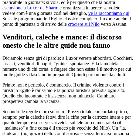
praticabile in giornata: si vola, ed è per questo che la nostra
escursione a Luxor da Sharm
è organizzata in aereo; se volete
vedere com'è una giornata così nel dettaglio,
ve la raccontiamo qui
.
Se state programmando l'Egitto classico completo, Luxor è anche il
punto di partenza o di arrivo delle
crociere sul Nilo
verso Assuan.
Venditori, caleche e mance: il discorso
onesto che le altre guide non fanno
Diciamolo senza giri di parole: a Luxor verrete abbordati. Cocchieri,
tassisti, venditori di papiri, "guide" spontanee. È la lamentela
numero uno di chi torna, e fingere che non esista è il motivo per cui
molte guide vi lasciano impreparati. Quindi parliamone da adulti.
Primo: non è pericolo, è commercio. Il crimine violento contro i
turisti in Egitto è rarissimo e la polizia turistica presidia ogni sito.
Quello che incontrate è insistenza, non minaccia. Cambiare
prospettiva cambia la vacanza.
Secondo: le regole d'oro sono tre. Prezzo totale concordato prima,
sempre: per la caleche fatevi dire la cifra per la carrozza intera e per
quanto tempo, e se serve scrivetela sul telefono e mostratela (il
"malinteso" a fine corsa è il trucco più vecchio del Nilo). Un "la,
shukran" (no, grazie) detto con il sorriso e senza fermarsi funziona