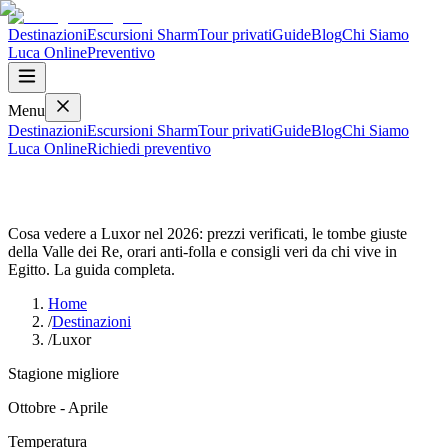
Destinazioni
Escursioni Sharm
Tour privati
Guide
Blog
Chi Siamo
Luca
Online
Preventivo
Menu
Destinazioni
Escursioni Sharm
Tour privati
Guide
Blog
Chi Siamo
Luca
Online
Richiedi preventivo
Luxor
Cosa vedere a Luxor nel 2026: prezzi verificati, le tombe giuste
della Valle dei Re, orari anti-folla e consigli veri da chi vive in
Egitto. La guida completa.
Home
/
Destinazioni
/
Luxor
Stagione migliore
Ottobre - Aprile
Temperatura