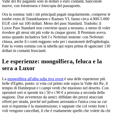
Valle dei Re pagando solo in dollari o euro contanti, banconote
nuove, con fototessera e fotocopia del passaporto.
Ora la somma: tutti i siti principali pagati singolarmente, comprese le
tombe extra di Tutankhamon e Ramses VI, fanno circa 4.900-5.000
EGP, cioè sui 100 dollari. Meno del pass Standard. Tradotto: il
Luxor Pass Standard non conviene quasi a nessuno, a meno di voler
rivedere gli stessi siti più volte in cinque giorni. Il Premium aveva
senso quando includeva Seti I e Nefertari insieme: con Nefertari
chiusa, anche lì i conti reggono solo per i maratoneti dell'egittologia.
Fate la vostra somma con la tabella qui sopra prima di sganciare 130
dollari in contanti fruscianti.
Le esperienze: mongolfiera, feluca e la
sera a Luxor
La
mongolfiera all'alba sulla riva ovest
è una delle esperienze più
belle d'Egitto, punto: si vola col primo sole sopra la Valle dei Re, il
tempio di Hatshepsut e i campi verdi che muoiono nel deserto. Con
operatori seri si spende tra i 50 e i 90 € a persona a seconda della
stagione. Due avvertenze da amici: diffidate dei prezzi stracciati
offerti per strada, perché nel pallone aerostatico l'unica cosa su cui
non si risparmia è la manutenzione; e sappiate che col vento forte i
voli vengono cancellati, il che è esattamente quello che volete da chi