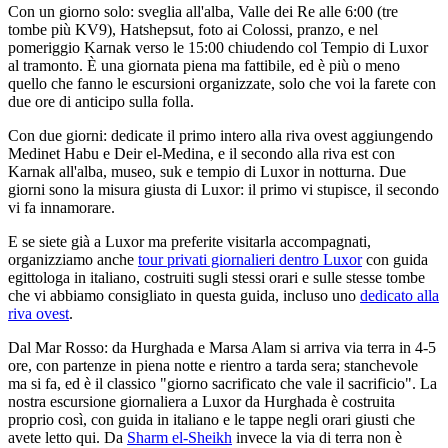
Con un giorno solo: sveglia all'alba, Valle dei Re alle 6:00 (tre
tombe più KV9), Hatshepsut, foto ai Colossi, pranzo, e nel
pomeriggio Karnak verso le 15:00 chiudendo col Tempio di Luxor
al tramonto. È una giornata piena ma fattibile, ed è più o meno
quello che fanno le escursioni organizzate, solo che voi la farete con
due ore di anticipo sulla folla.
Con due giorni: dedicate il primo intero alla riva ovest aggiungendo
Medinet Habu e Deir el-Medina, e il secondo alla riva est con
Karnak all'alba, museo, suk e tempio di Luxor in notturna. Due
giorni sono la misura giusta di Luxor: il primo vi stupisce, il secondo
vi fa innamorare.
E se siete già a Luxor ma preferite visitarla accompagnati,
organizziamo anche
tour privati giornalieri dentro Luxor
con guida
egittologa in italiano, costruiti sugli stessi orari e sulle stesse tombe
che vi abbiamo consigliato in questa guida, incluso uno
dedicato alla
riva ovest
.
Dal Mar Rosso: da Hurghada e Marsa Alam si arriva via terra in 4-5
ore, con partenze in piena notte e rientro a tarda sera; stanchevole
ma si fa, ed è il classico "giorno sacrificato che vale il sacrificio". La
nostra escursione giornaliera a Luxor da Hurghada è costruita
proprio così, con guida in italiano e le tappe negli orari giusti che
avete letto qui. Da
Sharm el-Sheikh
invece la via di terra non è