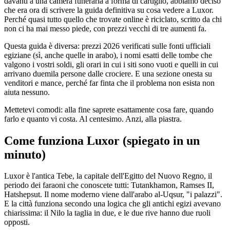
davanti a una camera funeraria a forma di cartiglio, abbiamo deciso
che era ora di scrivere la guida definitiva su cosa vedere a Luxor.
Perché quasi tutto quello che trovate online è riciclato, scritto da chi
non ci ha mai messo piede, con prezzi vecchi di tre aumenti fa.
Questa guida è diversa: prezzi 2026 verificati sulle fonti ufficiali
egiziane (sì, anche quelle in arabo), i nomi esatti delle tombe che
valgono i vostri soldi, gli orari in cui i siti sono vuoti e quelli in cui
arrivano duemila persone dalle crociere. E una sezione onesta su
venditori e mance, perché far finta che il problema non esista non
aiuta nessuno.
Mettetevi comodi: alla fine saprete esattamente cosa fare, quando
farlo e quanto vi costa. Al centesimo. Anzi, alla piastra.
Come funziona Luxor (spiegato in un
minuto)
Luxor è l'antica Tebe, la capitale dell'Egitto del Nuovo Regno, il
periodo dei faraoni che conoscete tutti: Tutankhamon, Ramses II,
Hatshepsut. Il nome moderno viene dall'arabo al-Uqsur, "i palazzi".
E la città funziona secondo una logica che gli antichi egizi avevano
chiarissima: il Nilo la taglia in due, e le due rive hanno due ruoli
opposti.