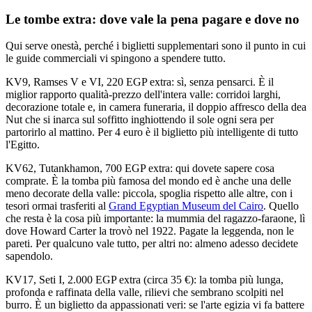
Le tombe extra: dove vale la pena pagare e dove no
Qui serve onestà, perché i biglietti supplementari sono il punto in cui
le guide commerciali vi spingono a spendere tutto.
KV9, Ramses V e VI, 220 EGP extra: sì, senza pensarci. È il
miglior rapporto qualità-prezzo dell'intera valle: corridoi larghi,
decorazione totale e, in camera funeraria, il doppio affresco della dea
Nut che si inarca sul soffitto inghiottendo il sole ogni sera per
partorirlo al mattino. Per 4 euro è il biglietto più intelligente di tutto
l'Egitto.
KV62, Tutankhamon, 700 EGP extra: qui dovete sapere cosa
comprate. È la tomba più famosa del mondo ed è anche una delle
meno decorate della valle: piccola, spoglia rispetto alle altre, con i
tesori ormai trasferiti al
Grand Egyptian Museum del Cairo
. Quello
che resta è la cosa più importante: la mummia del ragazzo-faraone, lì
dove Howard Carter la trovò nel 1922. Pagate la leggenda, non le
pareti. Per qualcuno vale tutto, per altri no: almeno adesso decidete
sapendolo.
KV17, Seti I, 2.000 EGP extra (circa 35 €): la tomba più lunga,
profonda e raffinata della valle, rilievi che sembrano scolpiti nel
burro. È un biglietto da appassionati veri: se l'arte egizia vi fa battere