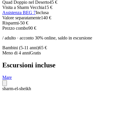
Quad Doppio nel Deserto
45 €
Visita a Sharm Vecchia
15 €
Assistenza BEG 7
Inclusa
Valore separatamente
140 €
Risparmi
-
50 €
Prezzo combo
90 €
/ adulto · acconto 30% online, saldo in escursione
Bambini (
5
-
11
anni)
65 €
Meno di 4 anni
Gratis
Escursioni incluse
Mare
sharm-el-sheikh