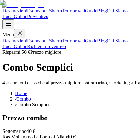
Destinazioni
Escursioni Sharm
Tour privati
Guide
Blog
Chi Siamo
Luca
Online
Preventivo
Menu
Destinazioni
Escursioni Sharm
Tour privati
Guide
Blog
Chi Siamo
Luca
Online
Richiedi preventivo
Risparmi
50 €
Prezzo migliore
Combo Semplici
4 escursioni classiche al prezzo migliore: sottomarino, snorkeling 
Home
/
Combo
/
Combo Semplici
Prezzo combo
Sottomarino
40 €
Ras Mohammed e Porta di Allah
40 €